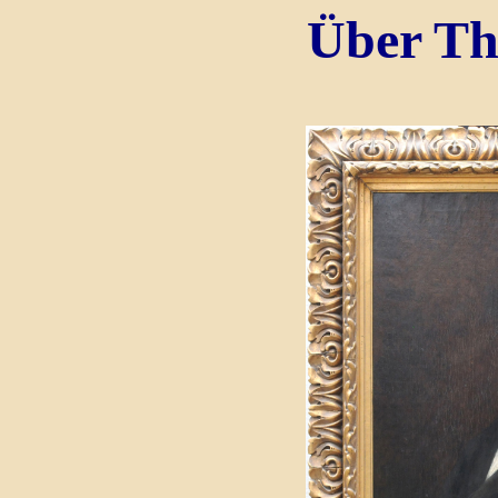
Über T
h