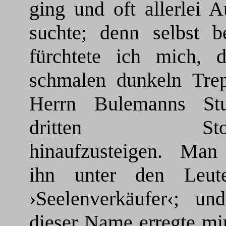
ging und oft allerlei A
suchte; denn selbst b
fürchtete ich mich, d
schmalen dunkeln Tre
Herrn Bulemanns St
dritten Stoc
hinaufzusteigen. Man
ihn unter den Leut
›Seelenverkäufer‹; un
dieser Name erregte mi